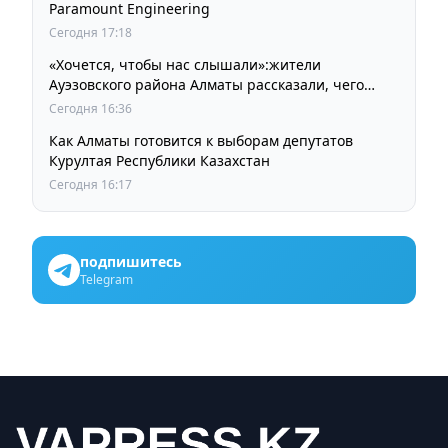
Paramount Engineering
Сегодня 17:18
«Хочется, чтобы нас слышали»:жители
Ауэзовского района Алматы рассказали, чего
ждут от выборов депутатов Курултая
Сегодня 16:36
Как Алматы готовится к выборам депутатов
Курултая Республики Казахстан
Сегодня 16:17
подпишитесь
Telegram