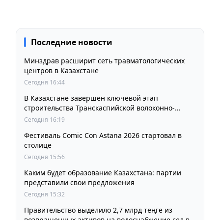
Последние новости
Минздрав расширит сеть травматологических
центров в Казахстане
Сегодня 16:44
В Казахстане завершен ключевой этап
строительства Транскаспийской волоконно-
оптической линии связи
Сегодня 16:19
Фестиваль Comic Con Astana 2026 стартовал в
столице
Сегодня 15:56
Каким будет образование Казахстана: партии
представили свои предложения
Сегодня 15:32
Правительство выделило 2,7 млрд теңге из
возвращенных активов на водоснабжение сел в