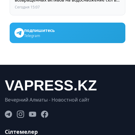
СКО
Сегодня 15:07
подпишитесь
Telegram
Вечерний Алматы - Новостной сайт
Сілтемелер