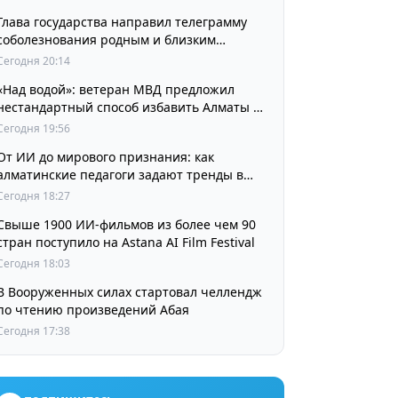
Глава государства направил телеграмму
соболезнования родным и близким
выдающегося кинорежиссера Ардака
Сегодня 20:14
Амиркулова
«Над водой»: ветеран МВД предложил
нестандартный способ избавить Алматы от
пробок и смога
Сегодня 19:56
От ИИ до мирового признания: как
алматинские педагоги задают тренды в
изучении языков
Сегодня 18:27
Свыше 1900 ИИ-фильмов из более чем 90
стран поступило на Astana AI Film Festival
Сегодня 18:03
В Вооруженных силах стартовал челлендж
по чтению произведений Абая
Сегодня 17:38