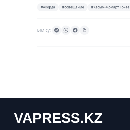
#Акорда
#совещание
#Касым-Жомарт Токае
Бөлісу: