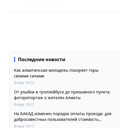
Последние новости
Как алматинская молодежь покоряет горы
своими силами
Вчера 18:23
От улыбки в троллейбусе до призывного пункта:
фоторепортаж о жителях Алматы
Вчера 18:22
На БАКАД изменен порядок оплаты проезда: для
добросовестных пользователей стоимость
остается прежней
Вчера 18:17