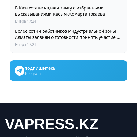
В Казахстане издали книгу с избранными
высказываниями Касым-Жомарта Токаева
Вчера 17:24
Более сотни работников Индустриальной зоны
Алматы заявили о готовности принять участие в
выборах членов Курылтая
Вчера 17:21
подпишитесь
Telegram