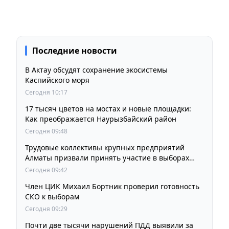
Последние новости
В Актау обсудят сохранение экосистемы
Каспийского моря
Сегодня 10:17
17 тысяч цветов на мостах и новые площадки:
Как преображается Наурызбайский район
Сегодня 09:48
Трудовые коллективы крупных предприятий
Алматы призвали принять участие в выборах
членов Курултая
Сегодня 09:42
Член ЦИК Михаил Бортник проверил готовность
СКО к выборам
Сегодня 09:29
Почти две тысячи нарушений ПДД выявили за