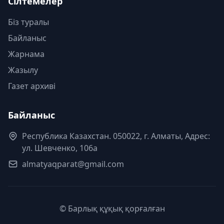
Сілтемелер
Біз туралы
Байланыс
Жарнама
Жазылу
Газет архиві
Байланыс
Республика Казахстан. 050022, г. Алматы, Адрес:
ул. Шевченко, 106а
almatyaqparat@gmail.com
© Барлық құқық қорғалған