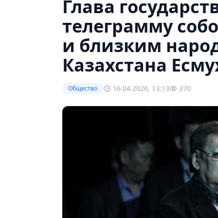
Глава государст
телеграмму соб
и близким народ
Казахстана Есму
16.04.2026, 13:13
370
Общество