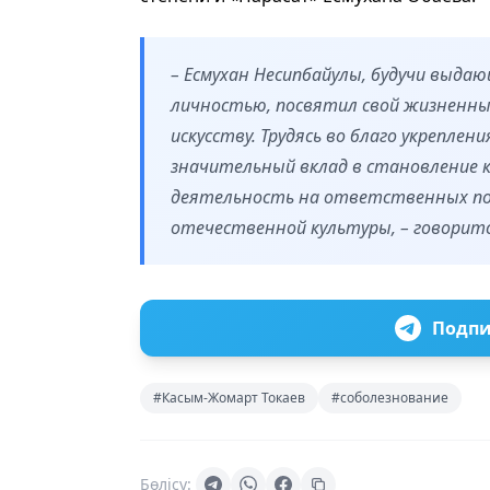
– Есмухан Несипбайулы, будучи выда
личностью, посвятил свой жизненн
искусству. Трудясь во благо укрепле
значительный вклад в становление к
деятельность на ответственных по
отечественной культуры, – говоритс
Подпи
#Касым-Жомарт Токаев
#соболезнование
Бөлісу: