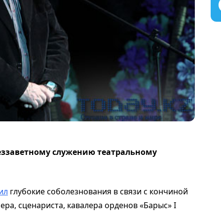
еззаветному служению театральному
ил
глубокие соболезнования в связи с кончиной
ера, сценариста, кавалера орденов «Барыс» І