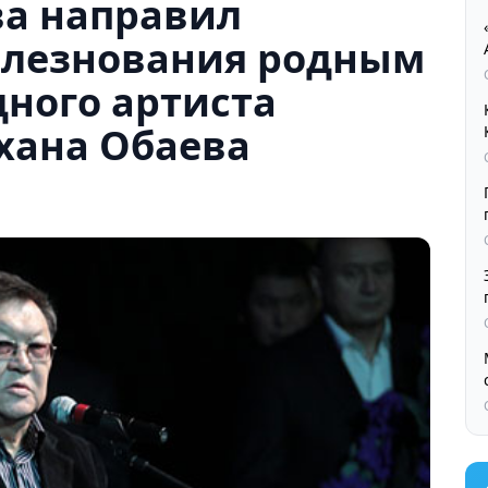
ва направил
олезнования родным
ного артиста
хана Обаева