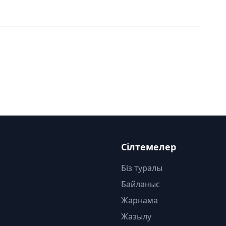
Сілтемелер
Біз туралы
Байланыс
Жарнама
Жазылу