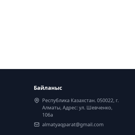
Байланыс
Республика Казахстан. 050022, г.
Алматы, Адрес: ул. Шевченко,
106а
almatyaqparat@gmail.com