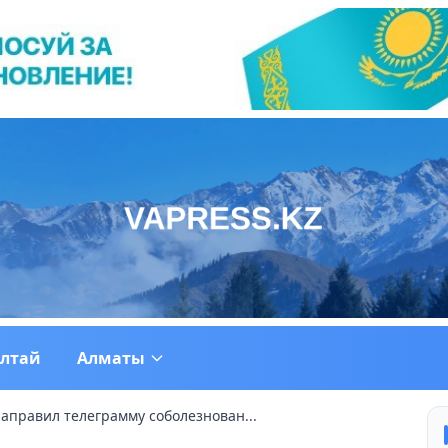
ултай
Алматы
направил телеграмму соболезнован...