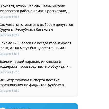
«Хочется, чтобы нас слышали»:жители
Ауэзовского района Алматы рассказали,
чего ждут от выборов депутатов Курултая
Сегодня 16:36
Как Алматы готовится к выборам депутатов
Курултая Республики Казахстан
Сегодня 16:17
Почему 120 баллов не всегда гарантируют
грант, а 100 могут быть достаточными?
Сегодня 15:16
Экологический караван, инклюзия и
поддержка производства: что обсуждали
партии в регионах
Сегодня 15:00
Министр туризма и спорта посетил
соревнования по фиджитал-футболу в
рамках «Игр Будущего 2026»
Сегодня 14:39