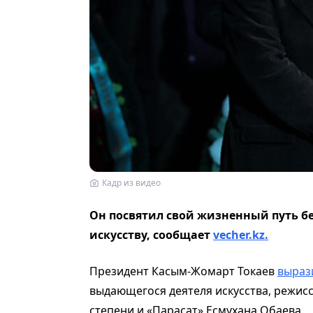
Кадр из видео
Он посвятил свой жизненный путь б
искусству, сообщает
vecher.kz.
Президент Касым-Жомарт Токаев
выраз
выдающегося деятеля искусства, режисс
степени и «Парасат» Есмухана Обаева.