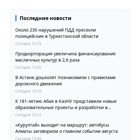
Последние новости
Около 230 нарушений ПДД пресекли
полицейские в Туркестанской области
Сегодня 14:19
Продкорпорация увеличила финансирование
масличных культур в 2,6 раза
Сегодня 13:56
В Астане дошколят познакомили с правилами
дорожного движения
Сегодня 13:29
К 181-летию Абая в КазНУ представили новые
образовательные проекты и разработки в
области абаеведения
Сегодня 13:12
«Курултай» выходит на маршрут: автобусы
Алматы заговорили о главном событии августа
Сегодня 12:49