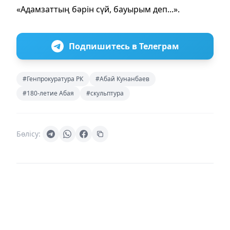
«Адамзаттың бәрін сүй, бауырым деп...».
Подпишитесь в Телеграм
#Генпрокуратура РК
#Абай Кунанбаев
#180-летие Абая
#скульптура
Бөлісу: