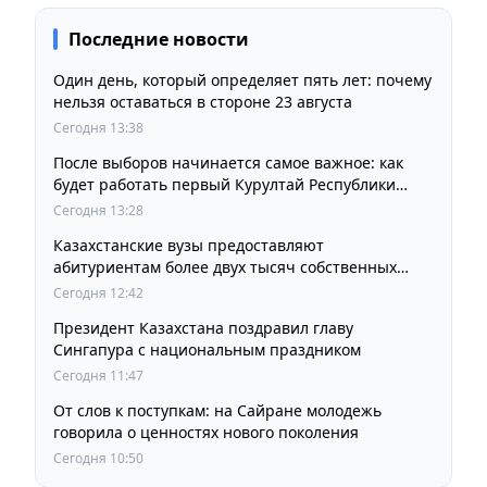
Последние новости
Один день, который определяет пять лет: почему
нельзя оставаться в стороне 23 августа
Сегодня 13:38
После выборов начинается самое важное: как
будет работать первый Курултай Республики
Казахстан
Сегодня 13:28
Казахстанские вузы предоставляют
абитуриентам более двух тысяч собственных
образовательных грантов
Сегодня 12:42
Президент Казахстана поздравил главу
Сингапура с национальным праздником
Сегодня 11:47
От слов к поступкам: на Сайране молодежь
говорила о ценностях нового поколения
Сегодня 10:50