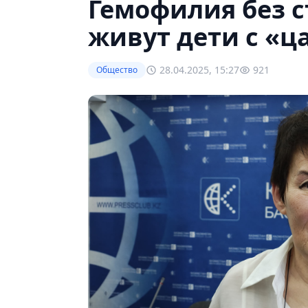
Гемофилия без с
живут дети с «ц
28.04.2025, 15:27
921
Общество