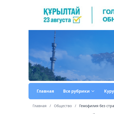
Главная
Все рубрики
Кур
Главная
/
Общество
/
Гемофилия без страх