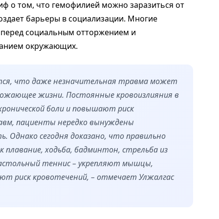
ф о том, что гемофилией можно заразиться от
создает барьеры в социализации. Многие
х перед социальным отторжением и
манием окружающих.
ятся, что даже незначительная травма может
грожающее жизни. Постоянные кровоизлияния в
 хронической боли и повышают риск
авм, пациенты нередко вынуждены
. Однако сегодня доказано, что правильно
к плавание, ходьба, бадминтон, стрельба из
 настольный теннис – укрепляют мышцы,
ют риск кровотечений, – отмечает Улжалгас