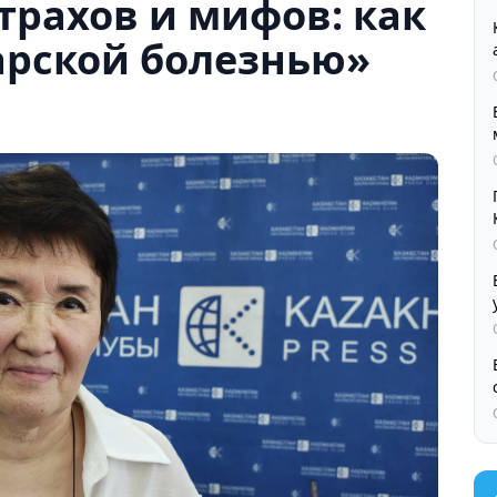
трахов и мифов: как
арской болезнью»