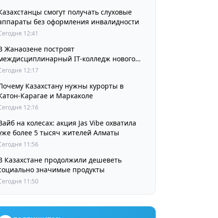
Казахстанцы смогут получать слуховые
аппараты без оформления инвалидности
Сегодня 12:41
В Жанаозене построят
междисциплинарный IT-колледж нового
поколения
Сегодня 12:17
Почему Казахстану нужны курорты в
Катон-Карагае и Маркаколе
Сегодня 12:16
Вайб на колесах: акция Jas Vibe охватила
уже более 5 тысяч жителей Алматы
Сегодня 11:56
В Казахстане продолжили дешеветь
социально значимые продукты
Сегодня 11:50