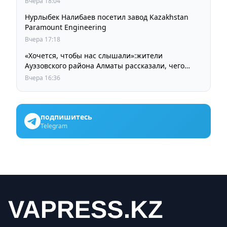
Вчера 18:04
Нурлыбек Налибаев посетил завод Kazakhstan
Paramount Engineering
Вчера 17:18
«Хочется, чтобы нас слышали»:жители
Ауэзовского района Алматы рассказали, чего
ждут от выборов депутатов Курултая
Вчера 16:36
подпишитесь
Telegram