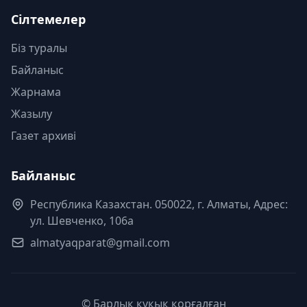
Сілтемелер
Біз туралы
Байланыс
Жарнама
Жазылу
Газет архиві
Байланыс
Республика Казахстан. 050022, г. Алматы, Адрес:
ул. Шевченко, 106а
almatyaqparat@gmail.com
© Барлық құқық қорғалған