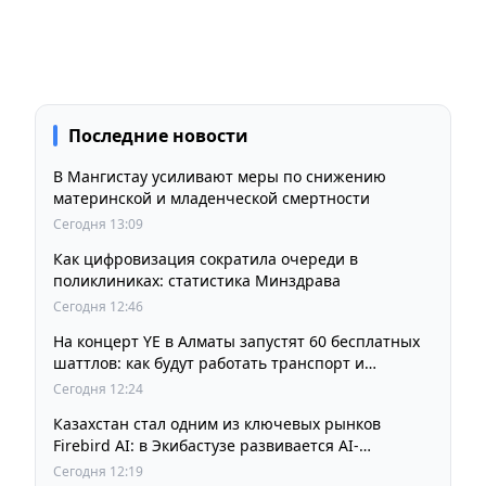
Последние новости
В Мангистау усиливают меры по снижению
материнской и младенческой смертности
Сегодня 13:09
Как цифровизация сократила очереди в
поликлиниках: статистика Минздрава
Сегодня 12:46
На концерт YE в Алматы запустят 60 бесплатных
шаттлов: как будут работать транспорт и
перекрытия
Сегодня 12:24
Казахстан стал одним из ключевых рынков
Firebird AI: в Экибастузе развивается AI-
инфраструктура мощностью 125 МВт
Сегодня 12:19