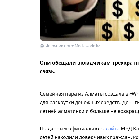
Источник фото: Mediaworld.kz
Они обещали вкладчикам трехкратны
связь.
Семейная пара из Алматы создала в «Wh
для раскрутки денежных средств. Деньги 
летней алматинки и больше не возвращ
По данным официального
сайта
МВД Ка
сетей находили доверчивых граждан, к