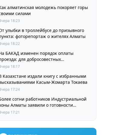
Как алматинская молодежь покоряет горы
своими силами
Вчера 18:23
От улыбки в троллейбусе до призывного
пункта: фоторепортаж о жителях Алматы
Вчера 18:22
На БАКАД изменен порядок оплаты
проезда: для добросовестных
пользователей стоимость остается
Вчера 18:17
прежней
В Казахстане издали книгу с избранными
высказываниями Касым-Жомарта Токаева
Вчера 17:24
Более сотни работников Индустриальной
зоны Алматы заявили о готовности
принять участие в выборах членов
Вчера 17:21
Курылтая