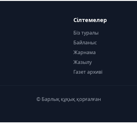
Сілтемелер
Біз туралы
Байланыс
Жарнама
Жазылу
Газет архиві
© Барлық құқық қорғалған