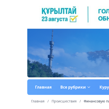
Главная
Все рубрики
Кур
Главная
/
Происшествия
/
Финансовую пи