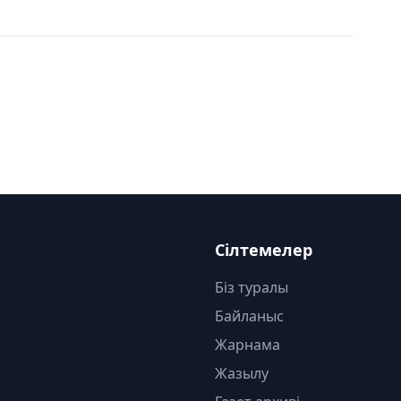
Сілтемелер
Біз туралы
Байланыс
Жарнама
Жазылу