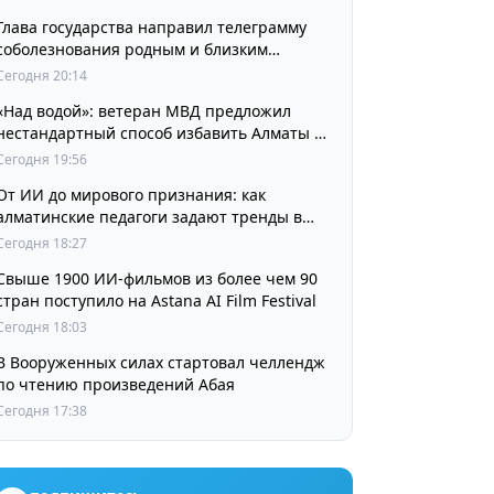
Глава государства направил телеграмму
соболезнования родным и близким
выдающегося кинорежиссера Ардака
Сегодня 20:14
Амиркулова
«Над водой»: ветеран МВД предложил
нестандартный способ избавить Алматы от
пробок и смога
Сегодня 19:56
От ИИ до мирового признания: как
алматинские педагоги задают тренды в
изучении языков
Сегодня 18:27
Свыше 1900 ИИ-фильмов из более чем 90
стран поступило на Astana AI Film Festival
Сегодня 18:03
В Вооруженных силах стартовал челлендж
по чтению произведений Абая
Сегодня 17:38