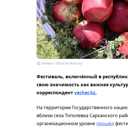
Акимат области Жетысу
Фестиваль, включённый в республи
свою значимость как важная культу
корреспондент
vecher.kz.
На территории Государственного нацио
вблизи села Тополевка Сарканского рай
организационном уровне
прошёл
фести