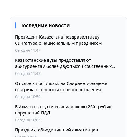
Последние новости
Президент Казахстана поздравил главу
Сингапура с национальным праздником
Сегодня 11:47
Казахстанские вузы предоставляют
абитуриентам более двух тысяч собственных
образовательных грантов
Сегодня 11:43
От слов к поступкам: на Сайране молодежь
говорила о ценностях нового поколения
Сегодня 10:50
В Алматы за сутки выявили около 260 грубых
нарушений ПДД
Сегодня 10:02
Праздник, объединивший алматинцев