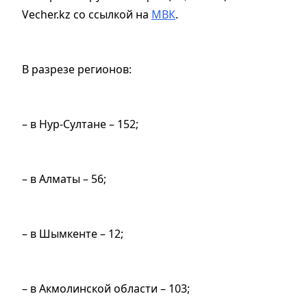
Vecher.kz со ссылкой на
МВК
.
В разрезе регионов:
– в Нур-Султане – 152;
– в Алматы – 56;
– в Шымкенте – 12;
– в Акмолинской области – 103;