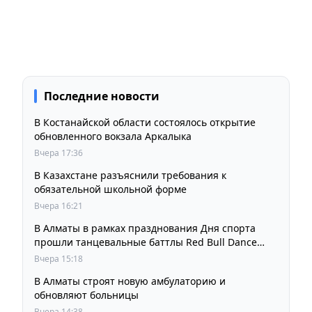
Последние новости
В Костанайской области состоялось открытие
обновленного вокзала Аркалыка
Вчера 17:36
В Казахстане разъяснили требования к
обязательной школьной форме
Вчера 16:21
В Алматы в рамках празднования Дня спорта
прошли танцевальные баттлы Red Bull Dance
Your Style
Вчера 15:18
В Алматы строят новую амбулаторию и
обновляют больницы
Вчера 14:38