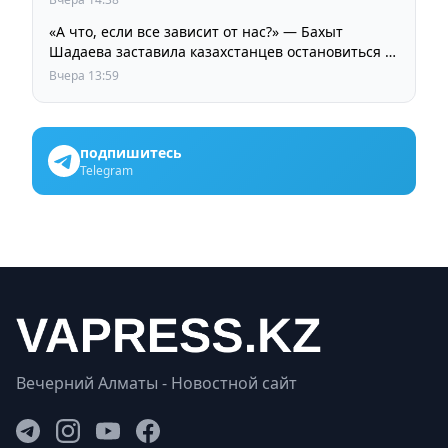
«А что, если все зависит от нас?» — Бахыт
Шадаева заставила казахстанцев остановиться и
задуматься
Вчера 13:59
подпишитесь
Telegram
Вечерний Алматы - Новостной сайт