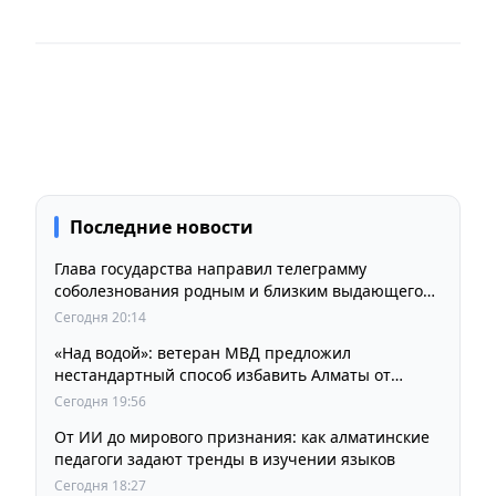
Последние новости
Глава государства направил телеграмму
соболезнования родным и близким выдающегося
кинорежиссера Ардака Амиркулова
Сегодня 20:14
«Над водой»: ветеран МВД предложил
нестандартный способ избавить Алматы от
пробок и смога
Сегодня 19:56
От ИИ до мирового признания: как алматинские
педагоги задают тренды в изучении языков
Сегодня 18:27