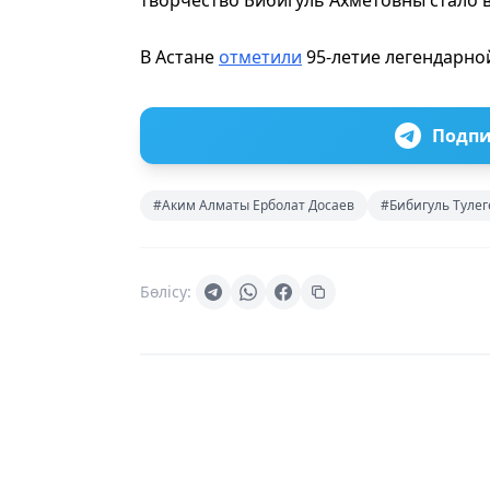
творчество Бибигуль Ахметовны стало 
В Астане
отметили
95-летие легендарно
Подпи
#Аким Алматы Ерболат Досаев
#Бибигуль Туле
Бөлісу: