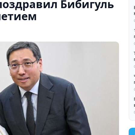
поздравил Бибигуль
-летием