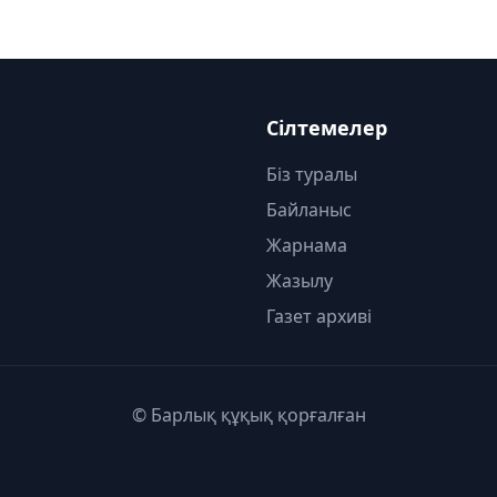
Сілтемелер
Біз туралы
Байланыс
Жарнама
Жазылу
Газет архиві
© Барлық құқық қорғалған