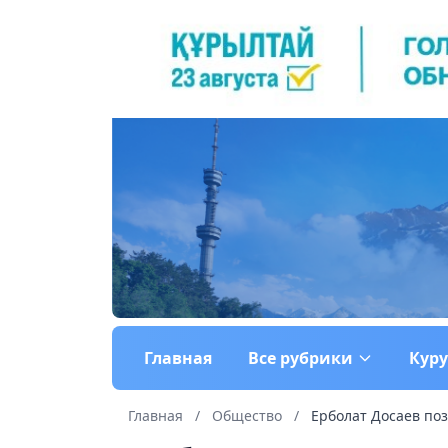
Главная
Все рубрики
Кур
Главная
/
Общество
/
Ерболат Досаев поз