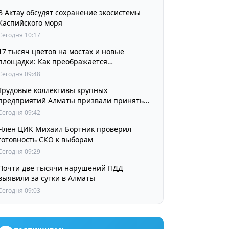
В Актау обсудят сохранение экосистемы
Каспийского моря
Сегодня 10:17
17 тысяч цветов на мостах и новые
площадки: Как преображается
Наурызбайский район
Сегодня 09:48
Трудовые коллективы крупных
предприятий Алматы призвали принять
участие в выборах членов Курултая
Сегодня 09:42
Член ЦИК Михаил Бортник проверил
готовность СКО к выборам
Сегодня 09:29
Почти две тысячи нарушений ПДД
выявили за сутки в Алматы
Сегодня 09:03