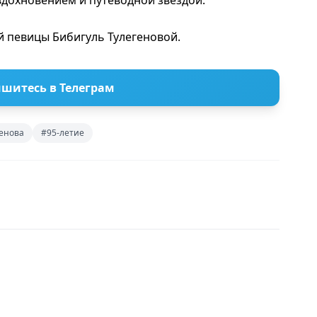
вдохновением и путеводной звездой.
й певицы Бибигуль Тулегеновой.
шитесь в Телеграм
генова
#95-летие