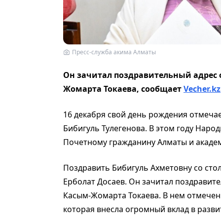
Пресс-служба акима Алматы
Он зачитал поздравительный адрес 
Жомарта Токаева, сообщает
Vecher.kz
16 декабря свой день рождения отмечае
Бибигуль Тулегенова. В этом году Народ
Почетному гражданину Алматы и академи
Поздравить Бибигуль Ахметовну со сто
Ерболат Досаев. Он зачитал поздравит
Касым-Жомарта Токаева. В нем отмечен
которая внесла огромный вклад в разв