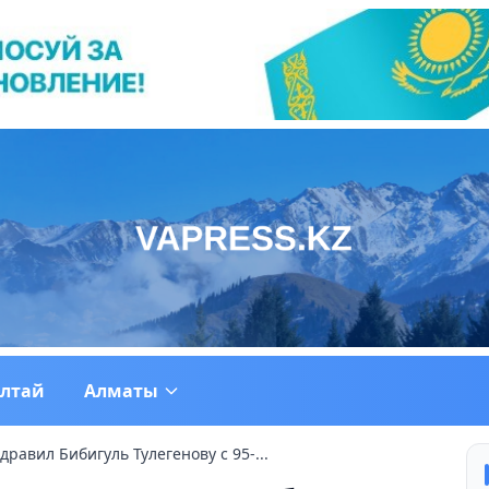
ултай
Алматы
дравил Бибигуль Тулегенову с 95-...