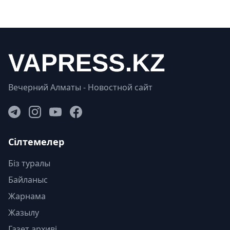
Вечерний Алматы - Новостной сайт
Сілтемелер
Біз туралы
Байланыс
Жарнама
Жазылу
Газет архиві