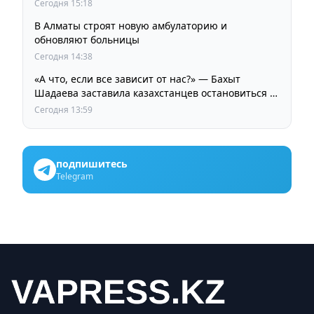
Your Style
Сегодня 15:18
В Алматы строят новую амбулаторию и
обновляют больницы
Сегодня 14:38
«А что, если все зависит от нас?» — Бахыт
Шадаева заставила казахстанцев остановиться и
задуматься
Сегодня 13:59
подпишитесь
Telegram