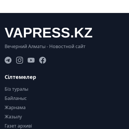
Вечерний Алматы - Новостной сайт
Сілтемелер
Біз туралы
Байланыс
Жарнама
Жазылу
Газет архиві