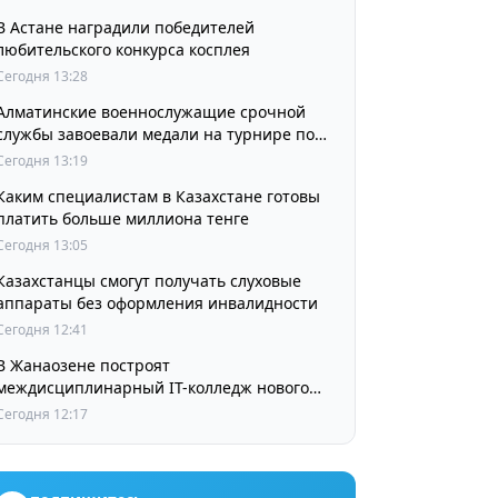
В Астане наградили победителей
любительского конкурса косплея
Сегодня 13:28
Алматинские военнослужащие срочной
службы завоевали медали на турнире по
джиу-джитсу
Сегодня 13:19
Каким специалистам в Казахстане готовы
платить больше миллиона тенге
Сегодня 13:05
Казахстанцы смогут получать слуховые
аппараты без оформления инвалидности
Сегодня 12:41
В Жанаозене построят
междисциплинарный IT-колледж нового
поколения
Сегодня 12:17