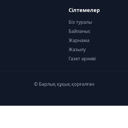
Сілтемелер
Біз туралы
Байланыс
Жарнама
Жазылу
Газет архиві
© Барлық құқық қорғалған