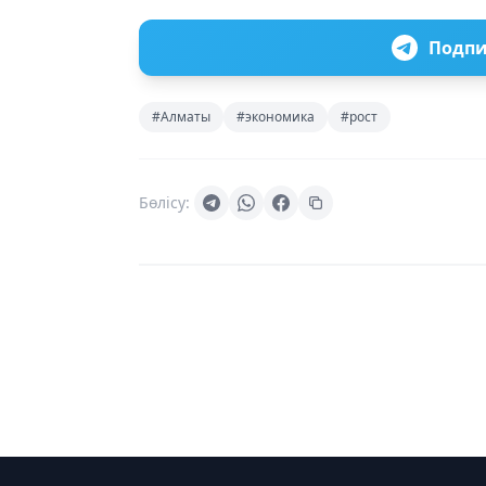
Подпи
#Алматы
#экономика
#рост
Бөлісу: