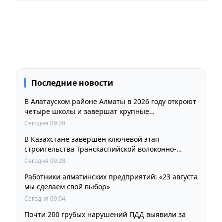
Последние новости
В Алатауском районе Алматы в 2026 году откроют
четыре школы и завершат крупные
инфраструктурные проекты
Сегодня 09:28
В Казахстане завершен ключевой этап
строительства Транскаспийской волоконно-
оптической линии связи
Сегодня 09:28
Работники алматинских предприятий: «23 августа
мы сделаем свой выбор»
Сегодня 09:04
Почти 200 грубых нарушений ПДД выявили за