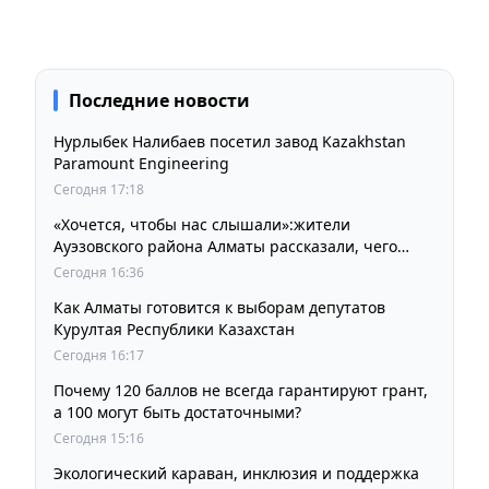
Последние новости
Нурлыбек Налибаев посетил завод Kazakhstan
Paramount Engineering
Сегодня 17:18
«Хочется, чтобы нас слышали»:жители
Ауэзовского района Алматы рассказали, чего
ждут от выборов депутатов Курултая
Сегодня 16:36
Как Алматы готовится к выборам депутатов
Курултая Республики Казахстан
Сегодня 16:17
Почему 120 баллов не всегда гарантируют грант,
а 100 могут быть достаточными?
Сегодня 15:16
Экологический караван, инклюзия и поддержка