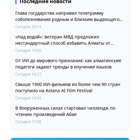
Последние новости
Глава государства направил телеграмму
соболезнования родным и близким выдающегося
кинорежиссера Ардака Амиркулова
Сегодня 20:14
«Над водой»: ветеран МВД предложил
нестандартный способ избавить Алматы от
пробок и смога
Сегодня 19:56
От ИИ до мирового признания: как алматинские
педагоги задают тренды в изучении языков
Сегодня 18:27
Свыше 1900 ИИ-фильмов из более чем 90 стран
поступило на Astana AI Film Festival
Сегодня 18:03
В Вооруженных силах стартовал челлендж по
чтению произведений Абая
Сегодня 17:38