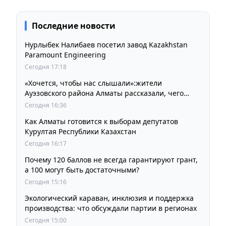
Последние новости
Нурлыбек Налибаев посетил завод Kazakhstan
Paramount Engineering
Сегодня 17:18
«Хочется, чтобы нас слышали»:жители
Ауэзовского района Алматы рассказали, чего
ждут от выборов депутатов Курултая
Сегодня 16:36
Как Алматы готовится к выборам депутатов
Курултая Республики Казахстан
Сегодня 16:17
Почему 120 баллов не всегда гарантируют грант,
а 100 могут быть достаточными?
Сегодня 15:16
Экологический караван, инклюзия и поддержка
производства: что обсуждали партии в регионах
Сегодня 15:00