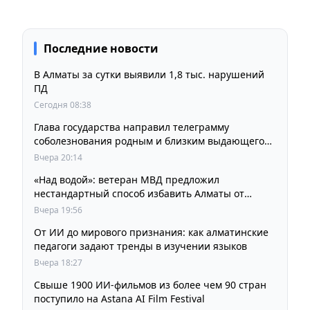
Последние новости
В Алматы за сутки выявили 1,8 тыс. нарушений
ПД
Сегодня 08:38
Глава государства направил телеграмму
соболезнования родным и близким выдающегося
кинорежиссера Ардака Амиркулова
Вчера 20:14
«Над водой»: ветеран МВД предложил
нестандартный способ избавить Алматы от
пробок и смога
Вчера 19:56
От ИИ до мирового признания: как алматинские
педагоги задают тренды в изучении языков
Вчера 18:27
Свыше 1900 ИИ-фильмов из более чем 90 стран
поступило на Astana AI Film Festival