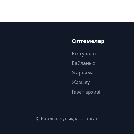
Сілтемелер
Біз туралы
Байланыс
Жарнама
Жазылу
Газет архиві
© Барлық құқық қорғалған