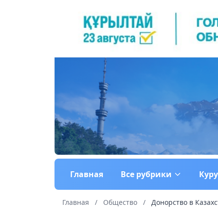
Главная
Все рубрики
Кур
Главная
/
Общество
/
Донорство в Казахс