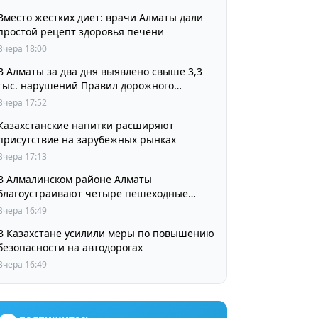
Вместо жестких диет: врачи Алматы дали
простой рецепт здоровья печени
Вчера 18:00
В Алматы за два дня выявлено свыше 3,3
тыс. нарушений Правил дорожного
движения
Вчера 17:52
Казахстанские напитки расширяют
присутствие на зарубежных рынках
Вчера 17:13
В Алмалинском районе Алматы
благоустраивают четыре пешеходные
зоны и сквер перед ТЮЗом
Вчера 16:49
В Казахстане усилили меры по повышению
безопасности на автодорогах
Вчера 16:49