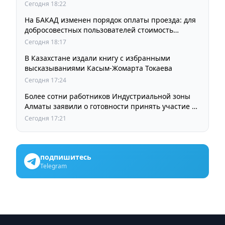
Сегодня 18:22
На БАКАД изменен порядок оплаты проезда: для
добросовестных пользователей стоимость
остается прежней
Сегодня 18:17
В Казахстане издали книгу с избранными
высказываниями Касым-Жомарта Токаева
Сегодня 17:24
Более сотни работников Индустриальной зоны
Алматы заявили о готовности принять участие в
выборах членов Курылтая
Сегодня 17:21
подпишитесь
Telegram