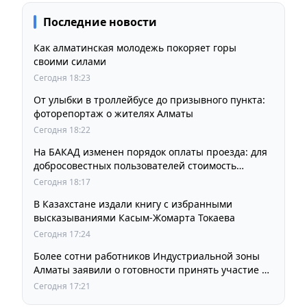
Последние новости
Как алматинская молодежь покоряет горы
своими силами
Сегодня 18:23
От улыбки в троллейбусе до призывного пункта:
фоторепортаж о жителях Алматы
Сегодня 18:22
На БАКАД изменен порядок оплаты проезда: для
добросовестных пользователей стоимость
остается прежней
Сегодня 18:17
В Казахстане издали книгу с избранными
высказываниями Касым-Жомарта Токаева
Сегодня 17:24
Более сотни работников Индустриальной зоны
Алматы заявили о готовности принять участие в
выборах членов Курылтая
Сегодня 17:21