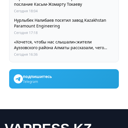
послание Касым-Жомарту Токаеву
Сегодня 18:04
Нурлыбек Налибаев посетил завод Kazakhstan
Paramount Engineering
Сегодня 17:18
«Хочется, чтобы нас слышали»:жители
Ауэзовского района Алматы рассказали, чего
ждут от выборов депутатов Курултая
Сегодня 16:36
подпишитесь
Telegram