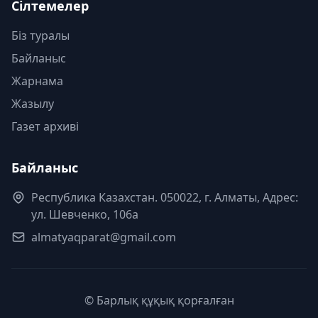
Сілтемелер
Біз туралы
Байланыс
Жарнама
Жазылу
Газет архиві
Байланыс
Республика Казахстан. 050022, г. Алматы, Адрес:
ул. Шевченко, 106а
almatyaqparat@gmail.com
© Барлық құқық қорғалған