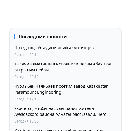
Последние новости
Праздник, объединивший алматинцев
Сегодня 22:14
Тысячи алматинцев исполнили песни Абая под
открытым небом
Сегодня 22:10
Нурлыбек Налибаев посетил завод Kazakhstan
Paramount Engineering
Сегодня 17:18
«Хочется, чтобы нас слышали»:жители
Ауэзовского района Алматы рассказали, чего
ждут от выборов депутатов Курултая
Сегодня 16:36
Как Алматы готовится к выборам депутатов