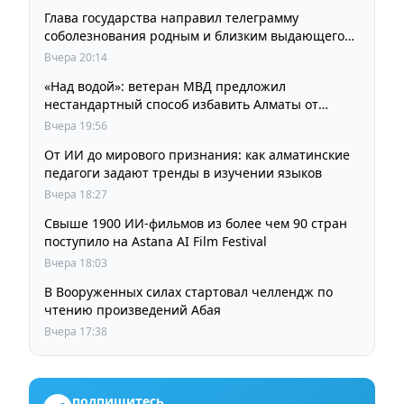
Глава государства направил телеграмму
соболезнования родным и близким выдающегося
кинорежиссера Ардака Амиркулова
Вчера 20:14
«Над водой»: ветеран МВД предложил
нестандартный способ избавить Алматы от
пробок и смога
Вчера 19:56
От ИИ до мирового признания: как алматинские
педагоги задают тренды в изучении языков
Вчера 18:27
Свыше 1900 ИИ-фильмов из более чем 90 стран
поступило на Astana AI Film Festival
Вчера 18:03
В Вооруженных силах стартовал челлендж по
чтению произведений Абая
Вчера 17:38
подпишитесь