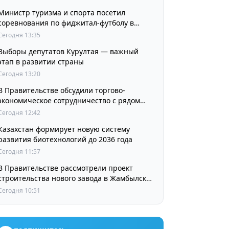
Министр туризма и спорта посетил
соревнования по фиджитал-футболу в
рамках «Игр Будущего 2026»
Сегодня 13:35
Выборы депутатов Курултая — важный
этап в развитии страны
Сегодня 13:20
В Правительстве обсудили торгово-
экономическое сотрудничество с рядом
стран
Сегодня 12:42
Казахстан формирует новую систему
развития биотехнологий до 2036 года
Сегодня 11:57
В Правительстве рассмотрели проект
строительства нового завода в Жамбылской
области
Сегодня 10:51