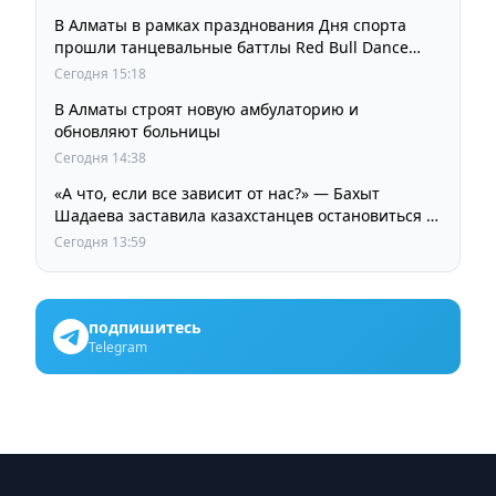
В Алматы в рамках празднования Дня спорта
прошли танцевальные баттлы Red Bull Dance
Your Style
Сегодня 15:18
В Алматы строят новую амбулаторию и
обновляют больницы
Сегодня 14:38
«А что, если все зависит от нас?» — Бахыт
Шадаева заставила казахстанцев остановиться и
задуматься
Сегодня 13:59
подпишитесь
Telegram