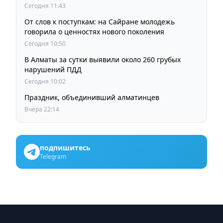
образовательных грантов
Сегодня 11:43
От слов к поступкам: на Сайране молодежь
говорила о ценностях нового поколения
Сегодня 10:50
В Алматы за сутки выявили около 260 грубых
нарушений ПДД
Сегодня 10:02
Праздник, объединивший алматинцев
Вчера 22:14
подпишитесь
Telegram