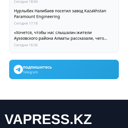
Сегодня 18:04
Нурлыбек Налибаев посетил завод Kazakhstan
Paramount Engineering
Сегодня 17:18
«Хочется, чтобы нас слышали»:жители
Ауэзовского района Алматы рассказали, чего
ждут от выборов депутатов Курултая
Сегодня 16:36
подпишитесь
Telegram