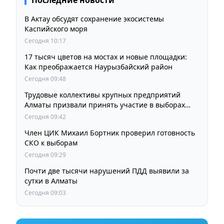
В Актау обсудят сохранение экосистемы
Каспийского моря
Сегодня 10:17
17 тысяч цветов на мостах и новые площадки:
Как преображается Наурызбайский район
Сегодня 09:48
Трудовые коллективы крупных предприятий
Алматы призвали принять участие в выборах
членов Курултая
Сегодня 09:42
Член ЦИК Михаил Бортник проверил готовность
СКО к выборам
Сегодня 09:29
Почти две тысячи нарушений ПДД выявили за
сутки в Алматы
Сегодня 09:03