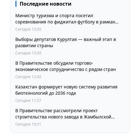
Последние новости
Министр туризма и спорта посетил
соревнования по фиджитал-футболу в рамках
«Игр Будущего 2026»
Сегодня 13:35
Выборы депутатов Курултая — важный этап в
развитии страны
Сегодня 13:20
В Правительстве обсудили торгово-
экономическое сотрудничество с рядом стран
Сегодня 12:42
Казахстан формирует новую систему развития
биотехнологий до 2036 года
Сегодня 11:57
В Правительстве рассмотрели проект
строительства нового завода в Жамбылской
области
Сегодня 10:51