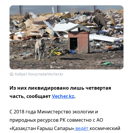
Кайрат Конуспаев/Vecher.kz
Из них ликвидировано лишь четвертая
часть, сообщает
Vecher.kz
.
С 2018 года Министерство экологии и
природных ресурсов РК совместно с АО
«Қазақстан Ғарыш Сапары»
ведёт
космический