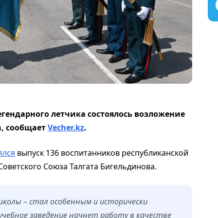
егендарного летчика состоялось возложение
а, сообщает
Vecher.kz
.
ялся
выпуск 136 воспитанников республиканской
Советского Союза Талгата Бигельдинова.
школы – стал особенным и исторически
 учебное заведение начнет работу в качестве