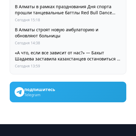
В Алматы в рамках празднования Дня спорта
прошли танцевальные баттлы Red Bull Dance
Your Style
Сегодня 15:18
В Алматы строят новую амбулаторию и
обновляют больницы
Сегодня 14:38
«А что, если все зависит от нас?» — Бахыт
Шадаева заставила казахстанцев остановиться и
задуматься
Сегодня 13:59
подпишитесь
Telegram