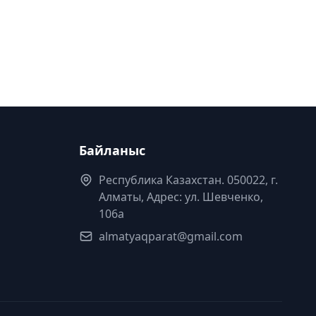
Байланыс
Республика Казахстан. 050022, г.
Алматы, Адрес: ул. Шевченко,
106а
almatyaqparat@gmail.com