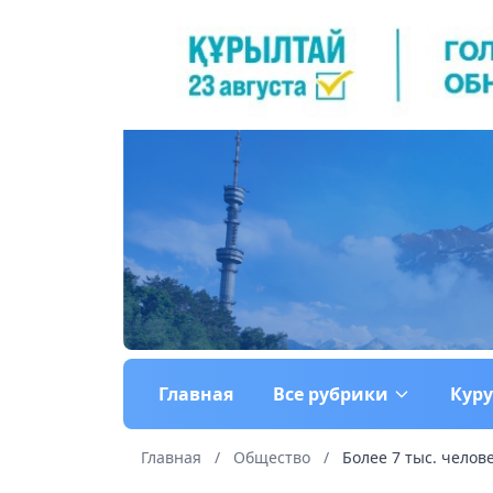
Главная
Все рубрики
Кур
Главная
/
Общество
/
Более 7 тыс. челов