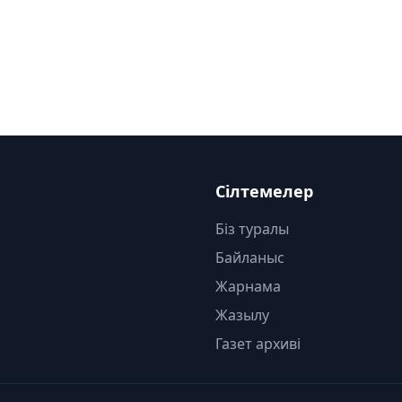
Сілтемелер
Біз туралы
Байланыс
Жарнама
Жазылу
Газет архиві