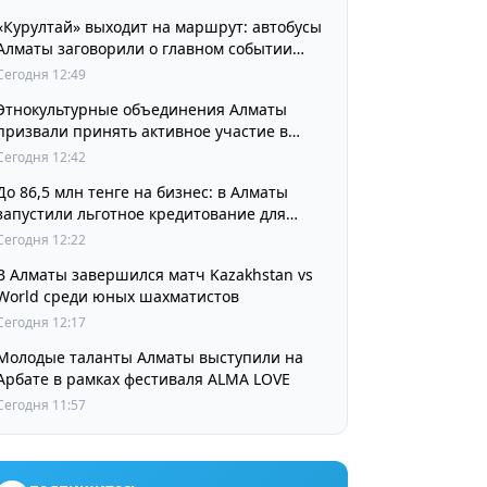
«Курултай» выходит на маршрут: автобусы
Алматы заговорили о главном событии
августа
Сегодня 12:49
Этнокультурные объединения Алматы
призвали принять активное участие в
выборах
Сегодня 12:42
До 86,5 млн тенге на бизнес: в Алматы
запустили льготное кредитование для
предпринимателей
Сегодня 12:22
В Алматы завершился матч Kazakhstan vs
World среди юных шахматистов
Сегодня 12:17
Молодые таланты Алматы выступили на
Арбате в рамках фестиваля ALMA LOVE
Сегодня 11:57