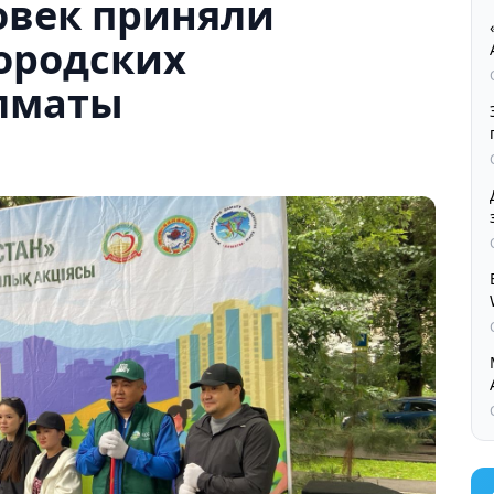
ловек приняли
ородских
Алматы