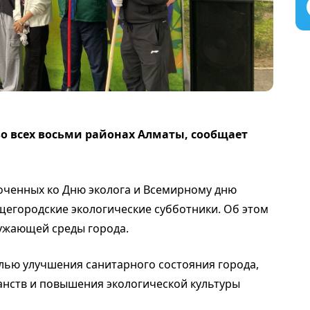
во всех восьми районах Алматы, сообщает
оченных ко Дню эколога и Всемирному дню
егородские экологические субботники. Об этом
ужающей среды города.
елью улучшения санитарного состояния города,
анств и повышения экологической культуры