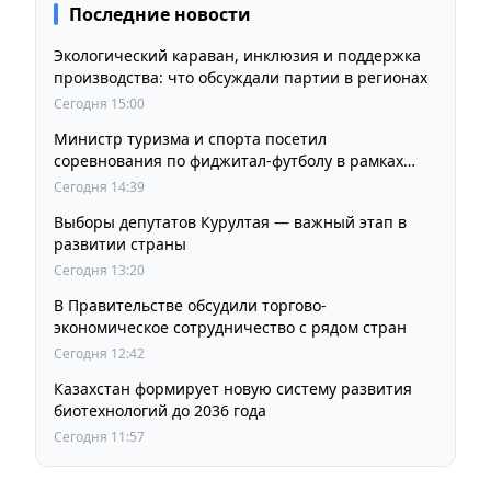
Последние новости
Экологический караван, инклюзия и поддержка
производства: что обсуждали партии в регионах
Сегодня 15:00
Министр туризма и спорта посетил
соревнования по фиджитал-футболу в рамках
«Игр Будущего 2026»
Сегодня 14:39
Выборы депутатов Курултая — важный этап в
развитии страны
Сегодня 13:20
В Правительстве обсудили торгово-
экономическое сотрудничество с рядом стран
Сегодня 12:42
Казахстан формирует новую систему развития
биотехнологий до 2036 года
Сегодня 11:57