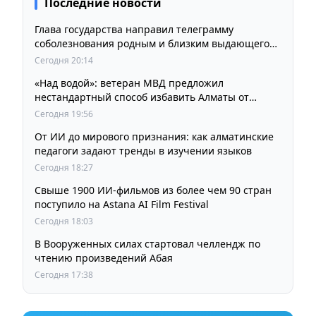
Последние новости
Глава государства направил телеграмму
соболезнования родным и близким выдающегося
кинорежиссера Ардака Амиркулова
Сегодня 20:14
«Над водой»: ветеран МВД предложил
нестандартный способ избавить Алматы от
пробок и смога
Сегодня 19:56
От ИИ до мирового признания: как алматинские
педагоги задают тренды в изучении языков
Сегодня 18:27
Свыше 1900 ИИ-фильмов из более чем 90 стран
поступило на Astana AI Film Festival
Сегодня 18:03
В Вооруженных силах стартовал челлендж по
чтению произведений Абая
Сегодня 17:38