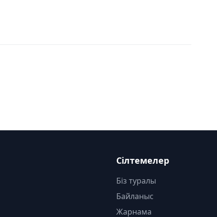
Сілтемелер
Біз туралы
Байланыс
Жарнама