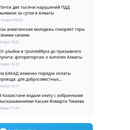
Почти две тысячи нарушений ПДД
выявили за сутки в Алматы
Сегодня 09:03
Как алматинская молодежь покоряет горы
своими силами
Вчера 18:23
От улыбки в троллейбусе до призывного
пункта: фоторепортаж о жителях Алматы
Вчера 18:22
На БАКАД изменен порядок оплаты
проезда: для добросовестных
пользователей стоимость остается
Вчера 18:17
прежней
В Казахстане издали книгу с избранными
высказываниями Касым-Жомарта Токаева
Вчера 17:24