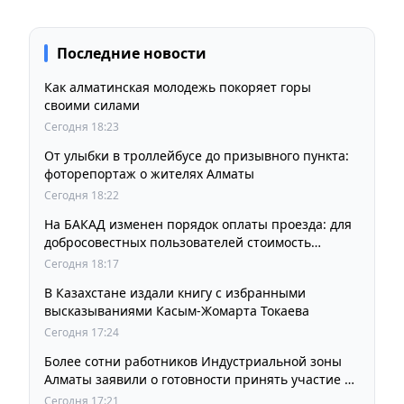
Последние новости
Как алматинская молодежь покоряет горы
своими силами
Сегодня 18:23
От улыбки в троллейбусе до призывного пункта:
фоторепортаж о жителях Алматы
Сегодня 18:22
На БАКАД изменен порядок оплаты проезда: для
добросовестных пользователей стоимость
остается прежней
Сегодня 18:17
В Казахстане издали книгу с избранными
высказываниями Касым-Жомарта Токаева
Сегодня 17:24
Более сотни работников Индустриальной зоны
Алматы заявили о готовности принять участие в
выборах членов Курылтая
Сегодня 17:21