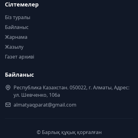
Сілтемелер
Біз туралы
Байланыс
Жарнама
Жазылу
Газет архиві
Байланыс
Республика Казахстан. 050022, г. Алматы, Адрес:
ул. Шевченко, 106а
almatyaqparat@gmail.com
© Барлық құқық қорғалған