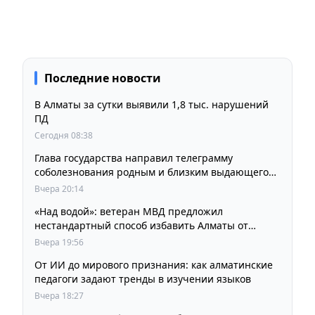
Последние новости
В Алматы за сутки выявили 1,8 тыс. нарушений
ПД
Сегодня 08:38
Глава государства направил телеграмму
соболезнования родным и близким выдающегося
кинорежиссера Ардака Амиркулова
Вчера 20:14
«Над водой»: ветеран МВД предложил
нестандартный способ избавить Алматы от
пробок и смога
Вчера 19:56
От ИИ до мирового признания: как алматинские
педагоги задают тренды в изучении языков
Вчера 18:27