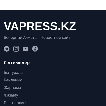
Вечерний Алматы - Новостной сайт
Сілтемелер
Біз туралы
Байланыс
Жарнама
Жазылу
Газет архиві