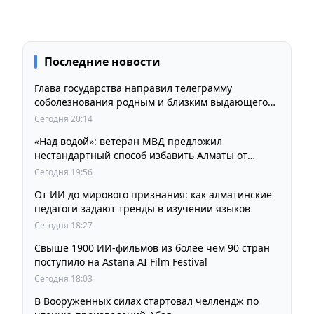
Последние новости
Глава государства направил телеграмму
соболезнования родным и близким выдающегося
кинорежиссера Ардака Амиркулова
Сегодня 20:14
«Над водой»: ветеран МВД предложил
нестандартный способ избавить Алматы от
пробок и смога
Сегодня 19:56
От ИИ до мирового признания: как алматинские
педагоги задают тренды в изучении языков
Сегодня 18:27
Свыше 1900 ИИ-фильмов из более чем 90 стран
поступило на Astana AI Film Festival
Сегодня 18:03
В Вооруженных силах стартовал челлендж по