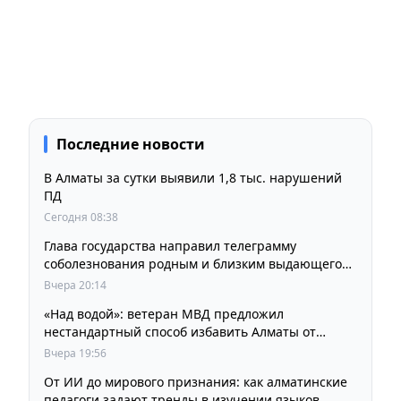
Последние новости
В Алматы за сутки выявили 1,8 тыс. нарушений
ПД
Сегодня 08:38
Глава государства направил телеграмму
соболезнования родным и близким выдающегося
кинорежиссера Ардака Амиркулова
Вчера 20:14
«Над водой»: ветеран МВД предложил
нестандартный способ избавить Алматы от
пробок и смога
Вчера 19:56
От ИИ до мирового признания: как алматинские
педагоги задают тренды в изучении языков